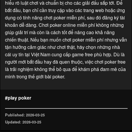
hiểu rõ luật chơi và chuẩn bị cho các giải đấu sắp tới. Để
bắt đầu, bạn chỉ cần truy cập vào các trang web hoặc ứng
dụng có tính năng chơi poker miễn phí, sau đó đăng ký tài
khoản dễ dàng. Chơi poker online miễn phí không những
giúp giải trí mà còn là cách tốt để nâng cao khả năng
chiến thuật. Nếu bạn muốn chơi poker miễn phí nhưng vẫn
tận hưởng cảm giác như chơi thật, hãy chọn những nhà
cái uy tín tại Việt Nam cung cấp game free phù hợp. Dù là
người mới bắt đầu hay đã quen thuộc, việc chơi poker free
là trải nghiệm không thể bỏ qua để khám phá đam mê của
mình trong thế giới bài poker.
#play poker
Published: 2026-03-25
Updated: 2026-03-25